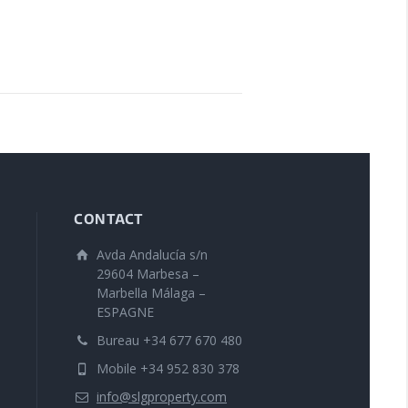
CONTACT
Avda Andalucía s/n
29604 Marbesa –
Marbella Málaga –
ESPAGNE
Bureau +34 677 670 480
Mobile +34 952 830 378
info@slgproperty.com