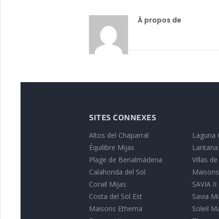
À propos de
SITES CONNEXES
Altos del Chaparral
Laguna 
Équilibre Mijas
Lantana
Plage de Benalmádena
Villas d
Calahonda del Sol
Maisons
Corail Mijas
SAVIA II
Costa del Sol Est
Savia Mi
Maisons Etherna
Soleil M