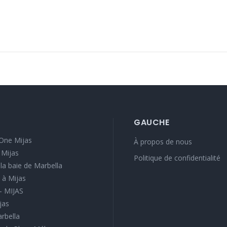
GAUCHE
One Mijas
À propos de nous
 Mijas
Politique de confidentialité
e la baie de Marbella
 à Mijas
 - MIJAS
jas
arbella