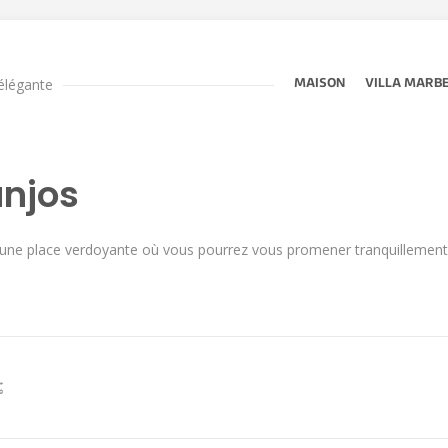
 élégante
MAISON
VILLA MARB
anjos
ur une place verdoyante où vous pourrez vous promener tranquillement 