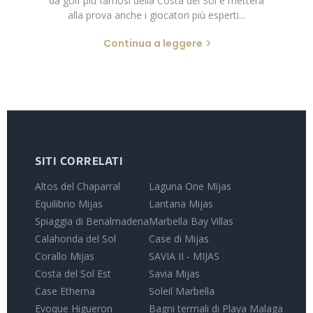
da golf più famosi della Costa del Sol e metterà
alla prova anche i giocatori più esperti...
Continua a leggere
SITI CORRELATI
Altos del Chaparral
Laguna One Mijas
Equilibrio Mijas
Lantana Mijas
Spiaggia di Benalmadena
Marbella Bay Villas
Calahonda del Sol
Case di Mijas
Corallo Mijas
SAVIA II - MIJAS
Costa del Sol Est
Savia Mijas
Case Etherna
Soleil Marbella
Evoque Higueron
Bagni termali di Playa Malaga