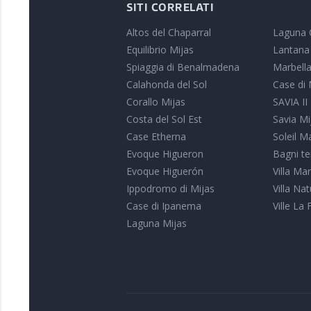
SITI CORRELATI
Altos del Chaparral
Laguna 
Equilibrio Mijas
Lantana
Spiaggia di Benalmadena
Marbella
Calahonda del Sol
Case di 
Corallo Mijas
SAVIA II
Costa del Sol Est
Savia Mi
Case Etherna
Soleil M
Evoque Higueron
Bagni te
Evoque Higuerón
Villa Ma
Ippodromo di Mijas
Villa Na
Case di Ipanema
Ville La 
Laguna Mijas