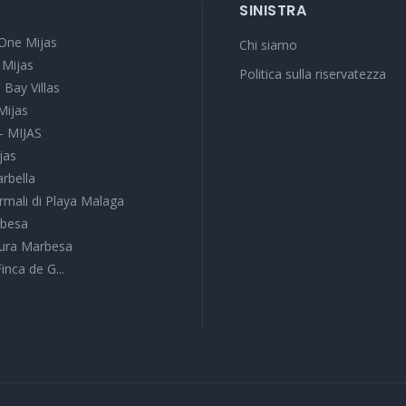
SINISTRA
One Mijas
Chi siamo
 Mijas
Politica sulla riservatezza
 Bay Villas
Mijas
 - MIJAS
jas
arbella
rmali di Playa Malaga
rbesa
tura Marbesa
Finca de G...