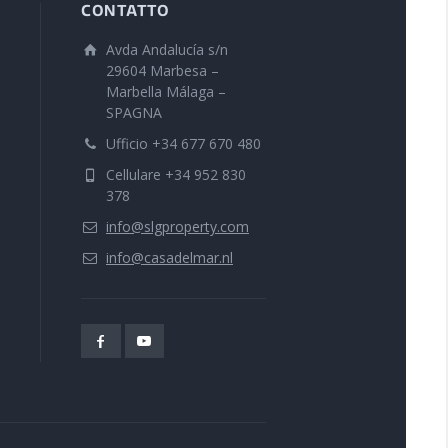
CONTATTO
Avda Andalucía s/n
29604 Marbesa –
Marbella Málaga –
SPAGNA
Ufficio +34 677 670 480
Cellulare +34 952 830
378
info@slgproperty.com
info@casadelmar.nl