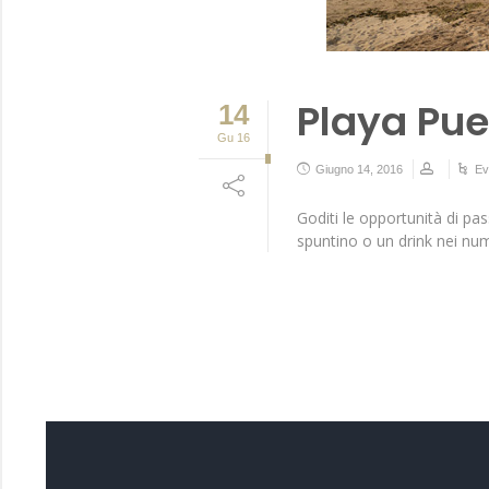
Playa Pue
14
Gu 16
Giugno 14, 2016
Ev
Goditi le opportunità di pa
spuntino o un drink nei nume