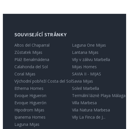
SOUVISEJÍCÍ STRÁNKY
Altos del Chaparral
Laguna One Mijas
Zůstatek Mijas
Lantana Mijas
Pláž Benalmádena
Vily v zálivu Marbella
Calahonda del Sol
Mijas Homes
Coral Mijas
SAVIA II - MIJAS
Východní pobřeží Costa del Sol
Savia Mijas
Etherna Homes
Soleil Marbella
Evoque Higueron
Termální lázně Playa Málaga
Evoque Higuerón
Villa Marbesa
Hipodrom Mijas
Vila Natura Marbesa
Ipanema Homes
Vily La Finca de J...
Laguna Mijas