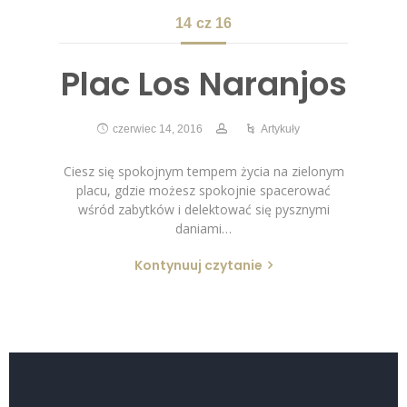
14
cz 16
Plac Los Naranjos
czerwiec 14, 2016
Artykuły
Ciesz się spokojnym tempem życia na zielonym
placu, gdzie możesz spokojnie spacerować
wśród zabytków i delektować się pysznymi
daniami…
Kontynuuj czytanie