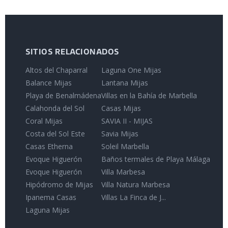
SITIOS RELACIONADOS
Altos del Chaparral
Laguna One Mijas
Balance Mijas
Lantana Mijas
Playa de Benalmádena
Villas en la Bahía de Marbella
Calahonda del Sol
Casas Mijas
Coral Mijas
SAVIA II - MIJAS
Costa del Sol Este
Savia Mijas
Casas Etherna
Soleil Marbella
Evoque Higuerón
Baños termales de Playa Málaga
Evoque Higuerón
Villa Marbesa
Hipódromo de Mijas
Villa Natura Marbesa
Ipanema Casas
Villas La Finca de J...
Laguna Mijas