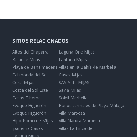
SITIOS RELACIONADOS
Altos del Chaparral
Laguna One Mijas
Balance Mijas
Lantana Mijas
Playa de Benalmádena
Villas en la Bahía de Marbella
Calahonda del Sol
Casas Mijas
Coral Mijas
SAVIA II - MIJAS
Costa del Sol Este
Savia Mijas
Casas Etherna
Soleil Marbella
Evoque Higuerón
Baños termales de Playa Málaga
Evoque Higuerón
Villa Marbesa
Hipódromo de Mijas
Villa Natura Marbesa
Ipanema Casas
Villas La Finca de J...
Laguna Mijas