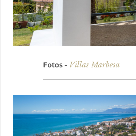
Villas Marbesa
Fotos -