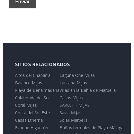
SITIOS RELACIONADOS
Altos del Chaparral
Laguna One Mijas
Balance Mijas
Lantana Mijas
Playa de Benalmádena
Villas en la Bahía de Marbella
Calahonda del Sol
Casas Mijas
Coral Mijas
SAVIA II - MIJAS
Costa del Sol Este
Savia Mijas
Casas Etherna
Soleil Marbella
Evoque Higuerón
Baños termales de Playa Málaga