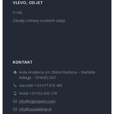
VLEVO, ODJET
O nás
Zásady ochrany osobních údajů
KONTAKT
Avda Andalucía s/n 29604 Marbesa – Marbella
Málaga – ŠPANĚLSKO
Kancelář +34 677 670 480
Mobil +34 952 830 378
info@slgproperty.com
info@casadelmar.nl