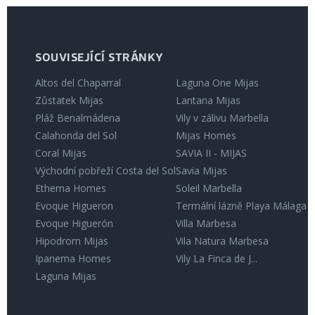
SOUVISEJÍCÍ STRÁNKY
Altos del Chaparral
Laguna One Mijas
Zůstatek Mijas
Lantana Mijas
Pláž Benalmádena
Vily v zálivu Marbella
Calahonda del Sol
Mijas Homes
Coral Mijas
SAVIA II - MIJAS
Východní pobřeží Costa del Sol
Savia Mijas
Etherna Homes
Soleil Marbella
Evoque Higueron
Termální lázně Playa Málaga
Evoque Higuerón
Villa Marbesa
Hipodrom Mijas
Vila Natura Marbesa
Ipanema Homes
Vily La Finca de J...
Laguna Mijas