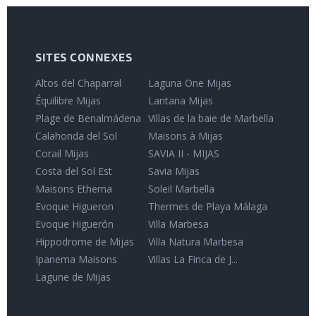
SITES CONNEXES
Altos del Chaparral
Laguna One Mijas
Équilibre Mijas
Lantana Mijas
Plage de Benalmádena
Villas de la baie de Marbella
Calahonda del Sol
Maisons à Mijas
Corail Mijas
SAVIA II - MIJAS
Costa del Sol Est
Savia Mijas
Maisons Etherna
Soleil Marbella
Evoque Higueron
Thermes de Playa Málaga
Evoque Higuerón
Villa Marbesa
Hippodrome de Mijas
Villa Natura Marbesa
Ipanema Maisons
Villas La Finca de J...
Lagune de Mijas